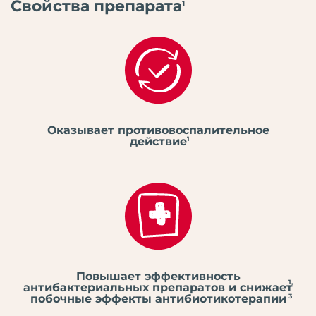
Свойства препарата
1
Оказывает противовоспалительное
действие
1
Повышает эффективность
1,
антибактериальных препаратов и снижает
побочные эффекты антибиотикотерапии
3