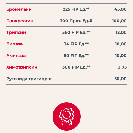
Бромелаин
225 FIP Ед.**
45,00
Панкреатин
300 Прот. Ед.#
100,00
Трипсин
360 FIP Eд.**
12,00
Липаза
34 FIP Eд.**
10,00
Амилаза
50 FIP Eд.**
10,00
Химотрипсин
300 FIP Eд.**
0,75
Рутозида тригидрат
50,00