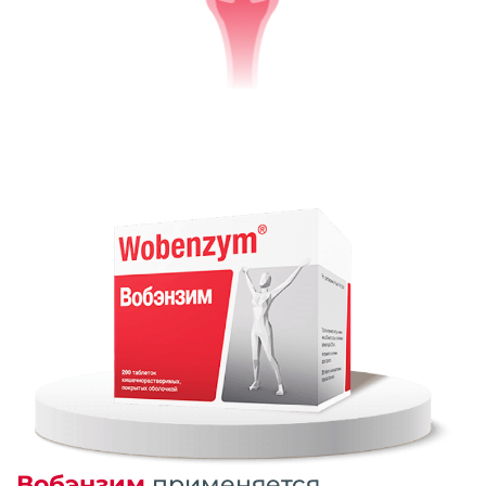
Вобэнзим
применяется