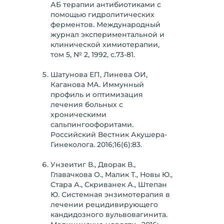
АБ терапии антибиотиками с
помощью гидролитических
ферментов. Международный
журнал экспериментальной и
клинической химиотерапии,
том 5, № 2, 1992, с.73-81.
Шатунова ЕП, Линева ОИ,
Каганова МА. Иммунный
профиль и оптимизация
лечения больных с
хроническими
сальпингоофоритами.
Российский Вестник Акушера-
Гинеколога. 2016;16(6):83.
Унзеитиг В., Дворак В.,
Главачкова О., Малик Т., Новы Ю.,
Стара А., Скриванек А., Штепан
Ю. Системная энзимотерапия в
лечении рецидивирующего
кандидозного вульвовагинита.