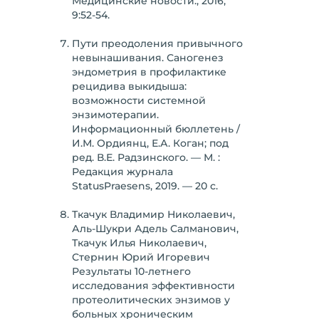
Медицинские новости., 2016;
9:52-54.
Пути преодоления привычного
невынашивания. Саногенез
эндометрия в профилактике
рецидива выкидыша:
возможности системной
энзимотерапии.
Информационный бюллетень /
И.М. Ордиянц, Е.А. Коган; под
ред. В.Е. Радзинского. — М. :
Редакция журнала
StatusPraesens, 2019. — 20 с.
Ткачук Владимир Николаевич,
Аль-Шукри Адель Салманович,
Ткачук Илья Николаевич,
Стернин Юрий Игоревич
Результаты 10-летнего
исследования эффективности
протеолитических энзимов у
больных хроническим